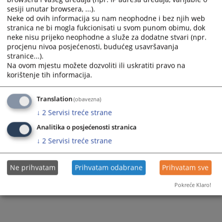
sesiji unutar browsera, ...).
Neke od ovih informacija su nam neophodne i bez njih web
stranica ne bi mogla fukcionisati u svom punom obimu, dok
neke nisu prijeko neophodne a služe za dodatne stvari (npr.
procjenu nivoa posjećenosti, budućeg usavršavanja
stranice...).
Na ovom mjestu možete dozvoliti ili uskratiti pravo na
korištenje tih informacija.
Translation
(obavezna)
↓
2
Servisi treće strane
Analitika o posjećenosti stranica
↓
2
Servisi treće strane
Ne prihvatam
Prihvatam odabrane
Prihvatam sve
Pokreće Klaro!