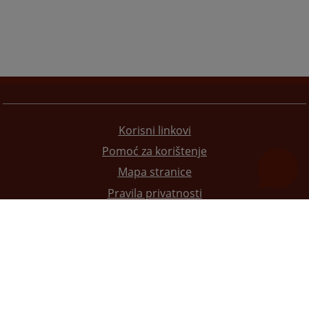
Korisni linkovi
Pomoć za korištenje
Mapa stranice
Pravila privatnosti
Redizajn web stranice je finansirala Evropska unija. Za njen sadržaj isključivo je odgovorno
Visoko sudsko i tužilačko vijeće BiH i ona ne odražava nužno stavove Evropske unije.