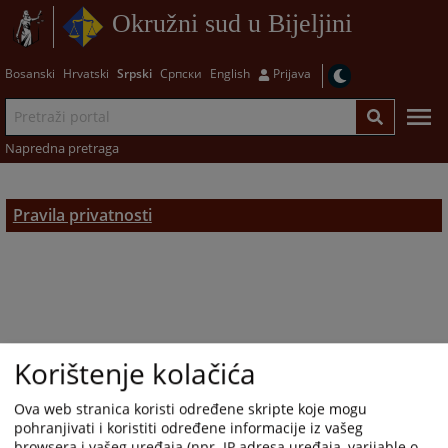
Okružni sud u Bijeljini
Bosanski
Hrvatski
Srpski
Српски
English
Prijava
Napredna pretraga
Pravila privatnosti
Korištenje kolačića
Ova web stranica koristi određene skripte koje mogu
pohranjivati i koristiti određene informacije iz vašeg
browsera i vašeg uređaja (npr. IP adresa uređaja, varijable o