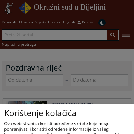
Okružni sud u Bijeljini
Bosanski
Hrvatski
Srpski
Српски
English
Prijava
Napredna pretraga
Pozdravna riječ
Navigate
Navigate
forward
forward
to
to
Okružni sud u Bijeljini
interact
interact
Korištenje kolačića
with
with
03.09.2010.
the
the
calendar
calendar
Ova web stranica koristi određene skripte koje mogu
and
and
pohranjivati i koristiti određene informacije iz vašeg
select
select