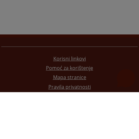
Korisni linkovi
Pomoć za korištenje
Mapa stranice
Pravila privatnosti
Redizajn web stranice je finansirala Evropska unija. Za njen sadržaj isključivo je odgovorno
Visoko sudsko i tužilačko vijeće BiH i ona ne odražava nužno stavove Evropske unije.