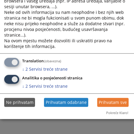
browsera i vašeg uređaja (npr. IP adresa uređaja, varijable o
a
a
1 - 1 / 1
sesiji unutar browsera, ...).
date.
date.
Neke od ovih informacija su nam neophodne i bez njih web
1
Press
Press
stranica ne bi mogla fukcionisati u svom punom obimu, dok
the
the
neke nisu prijeko neophodne a služe za dodatne stvari (npr.
question
question
procjenu nivoa posjećenosti, budućeg usavršavanja
mark
mark
stranice...).
key
key
Na ovom mjestu možete dozvoliti ili uskratiti pravo na
to
to
korištenje tih informacija.
get
get
the
the
Translation
(obavezna)
keyboard
keyboard
shortcuts
shortcuts
↓
2
Servisi treće strane
for
for
Analitika o posjećenosti stranica
changing
changing
dates.
dates.
↓
2
Servisi treće strane
Ne prihvatam
Prihvatam odabrane
Prihvatam sve
Pokreće Klaro!