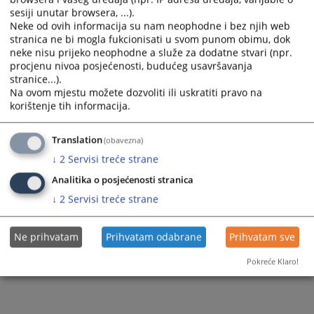
Sudska policija
Razgledanje spisa
sesiji unutar browsera, ...).
Sudije suda
Neke od ovih informacija su nam neophodne i bez njih web
Akti suda
Žalbe na sudske odluke
stranica ne bi mogla fukcionisati u svom punom obimu, dok
Dodatne sudije
neke nisu prijeko neophodne a služe za dodatne stvari (npr.
Medijacija
procjenu nivoa posjećenosti, budućeg usavršavanja
Stručni saradnici
stranice...).
Na ovom mjestu možete dozvoliti ili uskratiti pravo na
Službenici i namještenici
korištenje tih informacija.
Translation
(obavezna)
↓
2
Servisi treće strane
Analitika o posjećenosti stranica
↓
2
Servisi treće strane
Ne prihvatam
Prihvatam odabrane
Prihvatam sve
Pokreće Klaro!