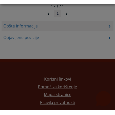
1 - 1 / 1
1
Opšte informacije
Objavljene pozicije
Korisni linkovi
Pomoć za korištenje
Mapa stranice
Pravila privatnosti