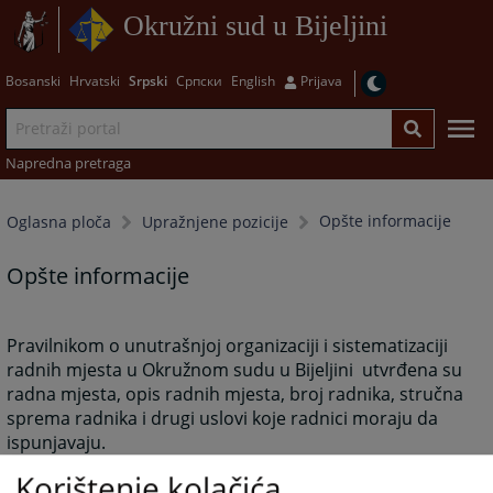
Okružni sud u Bijeljini
Bosanski
Hrvatski
Srpski
Српски
English
Prijava
Napredna pretraga
Opšte informacije
Oglasna ploča
Upražnjene pozicije
Opšte informacije
Pravilnikom o unutrašnjoj organizaciji i sistematizaciji
radnih mjesta u Okružnom sudu u Bijeljini utvrđena su
radna mjesta, opis radnih mjesta, broj radnika, stručna
sprema radnika i drugi uslovi koje radnici moraju da
ispunjavaju.
Zavisno od potrebe posla, Predsjednik suda može
Korištenje kolačića
raspisati konkurs ili javni oglas radi zasnivanja radnog