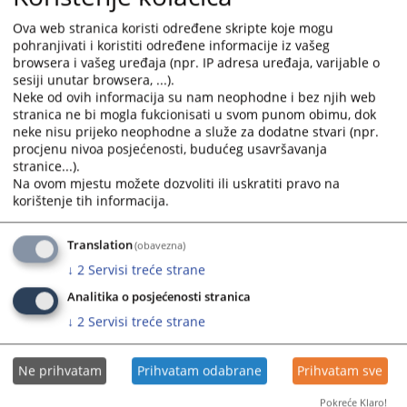
odnosa u sudu na određeno ili na neodređeno vrijeme.
Ova web stranica koristi određene skripte koje mogu
Izbor sudija suda se vrši od strane Visokog sudskog i
pohranjivati i koristiti određene informacije iz vašeg
tužilačkog savjeta Bosne I Hercegovine u skladu sa
browsera i vašeg uređaja (npr. IP adresa uređaja, varijable o
važećim propisima.
sesiji unutar browsera, ...).
Neke od ovih informacija su nam neophodne i bez njih web
stranica ne bi mogla fukcionisati u svom punom obimu, dok
2961
PREGLEDA
neke nisu prijeko neophodne a služe za dodatne stvari (npr.
procjenu nivoa posjećenosti, budućeg usavršavanja
stranice...).
Na ovom mjestu možete dozvoliti ili uskratiti pravo na
korištenje tih informacija.
Translation
(obavezna)
↓
2
Servisi treće strane
Analitika o posjećenosti stranica
↓
2
Servisi treće strane
Ne prihvatam
Prihvatam odabrane
Prihvatam sve
Pokreće Klaro!