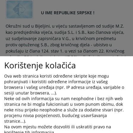
Okružni sud u Bijeljini, u vijeću sastavljenom od sudije M.Z.
kao predsjednika vijeća, sudija S.L. i S.B., kao članova vijeća,
uz sudjelovanje zapisničara V.G., u krivičnom predmetu
protiv optuženog S.B., zbog krivičnog djela - ubistvo u
pokušaju iz člana 124. stav 1. u vezi sa članom 22. Krivičnog
zakonika RS (u daljem tekstu: KZ RS), odlučujući po optužnici
Korištenje kolačića
Okružnog javnog tužilaštva u B... broj T 14 0 KT 0035486 24
od 10.05.2024. godine, nakon održanog glavnog i javnog
pretresa dana 24.12.2024. godine u prisustvu optuženog i
Ova web stranica koristi određene skripte koje mogu
pohranjivati i koristiti određene informacije iz vašeg
njegovog branioca Ž.M. advokata iz B.... i Okružnog javnog
browsera i vašeg uređaja (npr. IP adresa uređaja, varijable o
tužioca Š. M. a u odsutnosti oštećenog, donio je i javno
sesiji unutar browsera, ...).
objavio dana 26.12.2024. godine u prisustvu branioca
Neke od ovih informacija su nam neophodne i bez njih web
optuženog
stranica ne bi mogla fukcionisati u svom punom obimu, dok
31.01.2025.
neke nisu prijeko neophodne a služe za dodatne stvari (npr.
procjenu nivoa posjećenosti, budućeg usavršavanja
stranice...).
Na ovom mjestu možete dozvoliti ili uskratiti pravo na
Saopštenje za javnost
korištenje tih informacija.