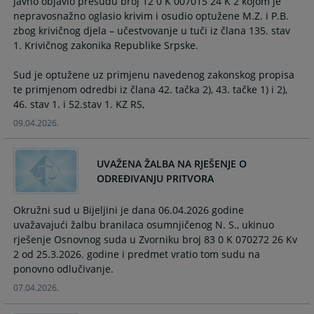
javno objavio presudu broj 12 0 K 007015 24 K 2 kojom je
and
and
nepravosnažno oglasio krivim i osudio optužene M.Z. i P.B.
select
select
zbog krivičnog djela – učestvovanje u tuči iz člana 135. stav
a
a
1. Krivičnog zakonika Republike Srpske.
date.
date.
Press
Press
Sud je optužene uz primjenu navedenog zakonskog propisa
the
the
te primjenom odredbi iz člana 42. tačka 2), 43. tačke 1) i 2),
question
question
mark
mark
09.04.2026.
key
key
to
to
UVAŽENA ŽALBA NA RJEŠENJE O
get
get
ODREĐIVANJU PRITVORA
the
the
keyboard
keyboard
Okružni sud u Bijeljini je dana 06.04.2026 godine
shortcuts
shortcuts
uvažavajući žalbu branilaca osumnjičenog N. S., ukinuo
for
for
rješenje Osnovnog suda u Zvorniku broj 83 0 K 070272 26 Kv
changing
changing
2 od 25.3.2026. godine i predmet vratio tom sudu na
dates.
dates.
ponovno odlučivanje.
07.04.2026.