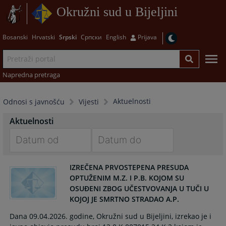
Okružni sud u Bijeljini
Bosanski
Hrvatski
Srpski
Српски
English
Prijava
Napredna pretraga
Aktuelnosti
Odnosi s javnošću
Vijesti
Aktuelnosti
Navigate
Navigate
IZREČENA PRVOSTEPENA PRESUDA
forward
forward
OPTUŽENIM M.Z. I P.B. KOJOM SU
to
to
OSUĐENI ZBOG UČESTVOVANJA U TUČI U
interact
interact
KOJOJ JE SMRTNO STRADAO A.P.
with
with
the
the
Dana 09.04.2026. godine, Okružni sud u Bijeljini, izrekao je i
calendar
calendar