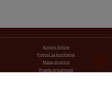
Korisni linkovi
Pomoć za korištenje
Mapa stranice
Pravila privatnosti
Redizajn web stranice je finansirala Evropska unija. Za njen sadržaj isključivo je odgovorno
Visoko sudsko i tužilačko vijeće BiH i ona ne odražava nužno stavove Evropske unije.