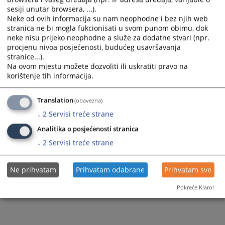
sesiji unutar browsera, ...).
Neke od ovih informacija su nam neophodne i bez njih web
stranica ne bi mogla fukcionisati u svom punom obimu, dok
neke nisu prijeko neophodne a služe za dodatne stvari (npr.
procjenu nivoa posjećenosti, budućeg usavršavanja
stranice...).
Na ovom mjestu možete dozvoliti ili uskratiti pravo na
korištenje tih informacija.
Translation
(obavezna)
↓
2
Servisi treće strane
Analitika o posjećenosti stranica
↓
2
Servisi treće strane
Ne prihvatam
Prihvatam odabrane
Prihvatam sve
Pokreće Klaro!