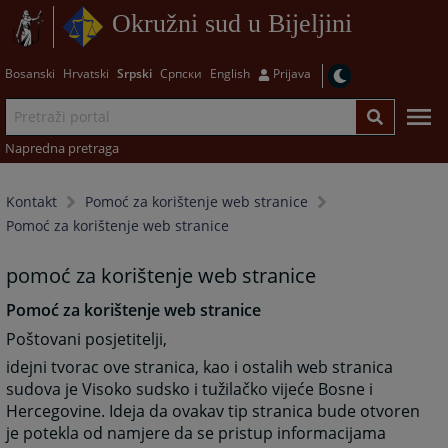
Okružni sud u Bijeljini
Bosanski
Hrvatski
Srpski
Српски
English
Prijava
Napredna pretraga
Kontakt
Pomoć za korištenje web stranice
Pomoć za korištenje web stranice
pomoć za korištenje web stranice
Pomoć za korištenje web stranice
Poštovani posjetitelji,
idejni tvorac ove stranica, kao i ostalih web stranica
sudova je Visoko sudsko i tužilačko vijeće Bosne i
Hercegovine. Ideja da ovakav tip stranica bude otvoren
je potekla od namjere da se pristup informacijama