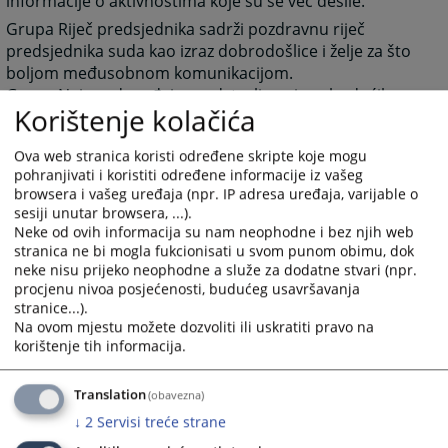
informacije o aktivnostima koje su se već desile.
Grupa Riječ predsjednika sadrži pozdravnu riječ
predsjednika suda kao izraz dobrodošlice i želje za što
boljom međusobnom komunikacijom.
Grupa Najava događaja predstavlja najavu budućih
Korištenje kolačića
događanja važnih za sud sa datumom događanja.
Grupa često postavljana pitanja prikazuje pitanja i
Ova web stranica koristi određene skripte koje mogu
odgovore koji su najčešće postavljana sudu, a vezana
pohranjivati i koristiti određene informacije iz vašeg
su za rad suda ili druge aktivnosti vezane za sam sud.
browsera i vašeg uređaja (npr. IP adresa uređaja, varijable o
Grupa Raspored suđenja prikazuje detaljne informacije
sesiji unutar browsera, ...).
Neke od ovih informacija su nam neophodne i bez njih web
o suđenjima u sudu za određeni vremenski period.
stranica ne bi mogla fukcionisati u svom punom obimu, dok
Grupa Vijesti iz pravosuđa obuhvata informacije koje
neke nisu prijeko neophodne a služe za dodatne stvari (npr.
su vezane za pravosuđe BiH u cjelini.
procjenu nivoa posjećenosti, budućeg usavršavanja
Unutar svih grupa starije novosti i informacije osim
stranice...).
onih koje su na naslovnici nisu zbrisane. Klikom na riječ
Na ovom mjestu možete dozvoliti ili uskratiti pravo na
korištenje tih informacija.
“više” prebaciti će vas arhivu aktuelnosti ili drugih
informacija.
Translation
(obavezna)
Rad suda
Klikom na Rad suda otvoriti će vam se web stranicama
↓
2
Servisi treće strane
sa svim novostima (arhivom) koje su vezane za rad