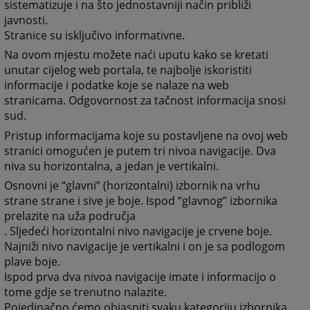
sistematizuje i na što jednostavniji način približi
javnosti.
Stranice su isključivo informativne.
Na ovom mjestu možete naći uputu kako se kretati
unutar cijelog web portala, te najbolje iskoristiti
informacije i podatke koje se nalaze na web
stranicama. Odgovornost za tačnost informacija snosi
sud.
Pristup informacijama koje su postavljene na ovoj web
stranici omogućen je putem tri nivoa navigacije. Dva
niva su horizontalna, a jedan je vertikalni.
Osnovni je “glavni” (horizontalni) izbornik na vrhu
strane strane i sive je boje. Ispod “glavnog” izbornika
prelazite na uža područja
. Sljedeći horizontalni nivo navigacije je crvene boje.
Najniži nivo navigacije je vertikalni i on je sa podlogom
plave boje.
Ispod prva dva nivoa navigacije imate i informacijo o
tome gdje se trenutno nalazite.
Pojedinačno ćemo objasniti svaku kategoriju izbornika.