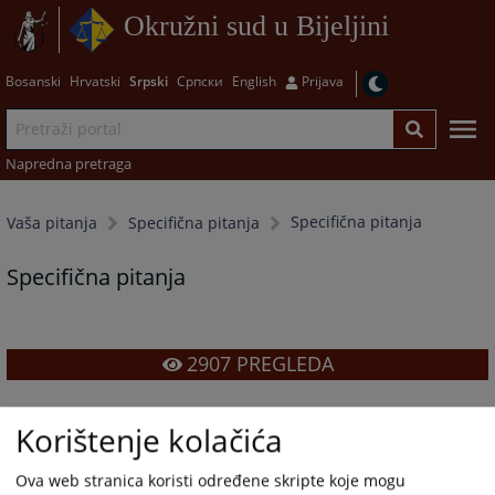
Okružni sud u Bijeljini
Bosanski
Hrvatski
Srpski
Српски
English
Prijava
Napredna pretraga
Specifična pitanja
Vaša pitanja
Specifična pitanja
Specifična pitanja
2907
PREGLEDA
Korištenje kolačića
Ova web stranica koristi određene skripte koje mogu