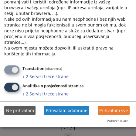
pohranjivati i koristiti određene informacije iz vašeg
browsera i vašeg uređaja (npr. IP adresa uređaja, varijable o
sesiji unutar browsera, ...).
Neke od ovih informacija su nam neophodne i bez njih web
stranica ne bi mogla fukcionisati u svom punom obimu, dok
neke nisu prijeko neophodne a služe za dodatne stvari (npr.
procjenu nivoa posjećenosti, budućeg usavršavanja
stranice...).
Na ovom mjestu možete dozvoliti ili uskratiti pravo na
korištenje tih informacija.
Translation
(obavezna)
↓
2
Servisi treće strane
Analitika o posjećenosti stranica
↓
2
Servisi treće strane
Ne prihvatam
Prihvatam odabrane
Prihvatam sve
Pokreće Klaro!
1 - 1 / 1