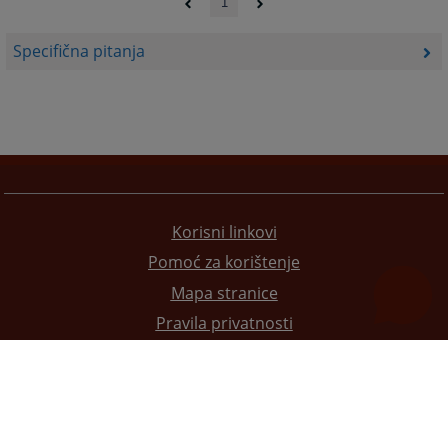
1
Specifična pitanja
Korisni linkovi
Pomoć za korištenje
Mapa stranice
Pravila privatnosti
Redizajn web stranice je finansirala Evropska unija. Za njen sadržaj isključivo je odgovorno
Visoko sudsko i tužilačko vijeće BiH i ona ne odražava nužno stavove Evropske unije.