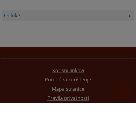
Odluke
Korisni linkovi
Pomoć za korištenje
Mapa stranice
Pravila privatnosti
Redizajn web stranice je finansirala Evropska unija. Za njen sadržaj isključivo je odgovorno
Visoko sudsko i tužilačko vijeće BiH i ona ne odražava nužno stavove Evropske unije.