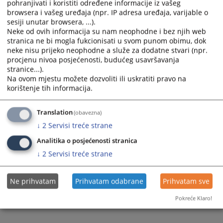
pohranjivati i koristiti određene informacije iz vašeg
select
select
browsera i vašeg uređaja (npr. IP adresa uređaja, varijable o
a
a
sesiji unutar browsera, ...).
date.
date.
Neke od ovih informacija su nam neophodne i bez njih web
stranica ne bi mogla fukcionisati u svom punom obimu, dok
Press
Press
neke nisu prijeko neophodne a služe za dodatne stvari (npr.
the
the
procjenu nivoa posjećenosti, budućeg usavršavanja
question
question
stranice...).
Trenutno nema vijesti
mark
mark
Na ovom mjestu možete dozvoliti ili uskratiti pravo na
key
key
korištenje tih informacija.
to
to
get
get
Translation
(obavezna)
the
the
↓
2
Servisi treće strane
keyboard
keyboard
shortcuts
shortcuts
Analitika o posjećenosti stranica
for
for
↓
2
Servisi treće strane
changing
changing
dates.
dates.
Ne prihvatam
Prihvatam odabrane
Prihvatam sve
Pokreće Klaro!