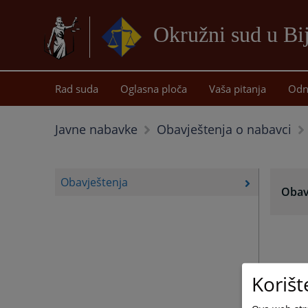
Okružni sud u Bij
Rad suda
Oglasna ploča
Vaša pitanja
Odn
Javne nabavke
Obavještenja o nabavci
Obavještenja
Obav
Korišt