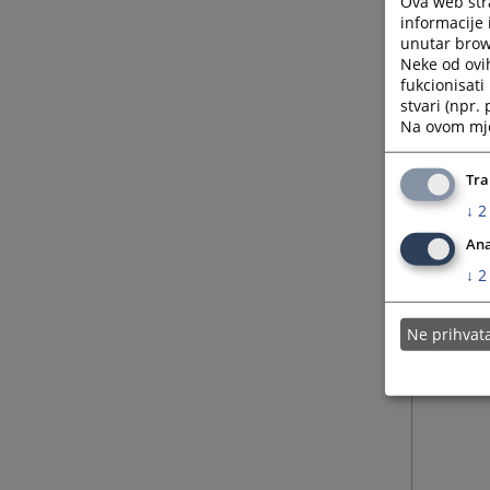
Ova web stra
informacije 
unutar brows
Neke od ovi
fukcionisat
stvari (npr.
Na ovom mjes
Tra
↓
2
Ana
↓
2
Ne prihva