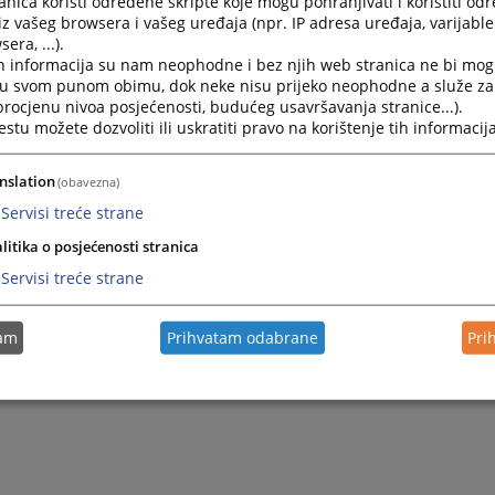
nica koristi određene skripte koje mogu pohranjivati i koristiti od
iz vašeg browsera i vašeg uređaja (npr. IP adresa uređaja, varijable 
era, ...).
h informacija su nam neophodne i bez njih web stranica ne bi mog
i u svom punom obimu, dok neke nisu prijeko neophodne a služe z
 procjenu nivoa posjećenosti, budućeg usavršavanja stranice...).
tu možete dozvoliti ili uskratiti pravo na korištenje tih informacija
nslation
(obavezna)
Servisi treće strane
litika o posjećenosti stranica
Trenutno nema v
Servisi treće strane
tam
Prihvatam odabrane
Pri