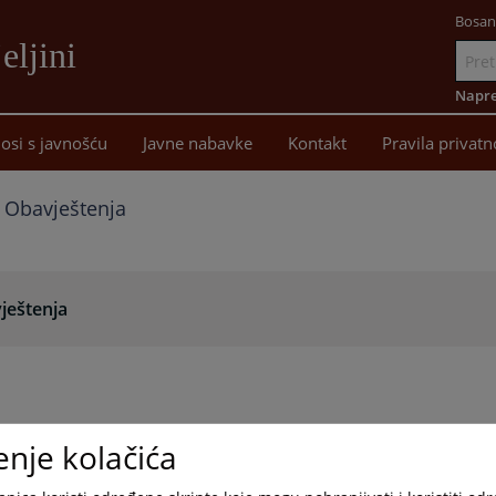
Bosan
eljini
Idi
na
Napre
sadržaj
osi s javnošću
Javne nabavke
Kontakt
Pravila privatn
Obavještenja
ještenja
enje kolačića