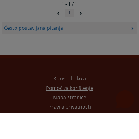
1 - 1 / 1
1
Često postavljana pitanja
Korisni linkovi
Pomoć za korištenje
Mapa stranice
Pravila privatnosti