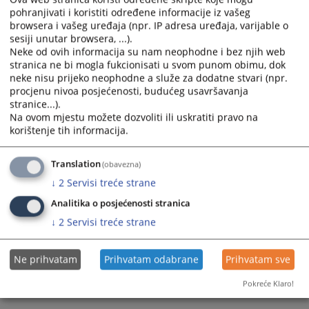
nekažnjavanju.
pohranjivati i koristiti određene informacije iz vašeg
calendar
calendar
browsera i vašeg uređaja (npr. IP adresa uređaja, varijable o
and
and
sesiji unutar browsera, ...).
select
select
Neke od ovih informacija su nam neophodne i bez njih web
a
a
stranica ne bi mogla fukcionisati u svom punom obimu, dok
date.
date.
neke nisu prijeko neophodne a služe za dodatne stvari (npr.
Press
Press
procjenu nivoa posjećenosti, budućeg usavršavanja
the
the
stranice...).
Na ovom mjestu možete dozvoliti ili uskratiti pravo na
question
question
korištenje tih informacija.
mark
mark
key
key
to
to
Translation
(obavezna)
get
get
↓
2
Servisi treće strane
the
the
Analitika o posjećenosti stranica
keyboard
keyboard
↓
2
Servisi treće strane
shortcuts
shortcuts
for
for
changing
changing
Ne prihvatam
Prihvatam odabrane
Prihvatam sve
dates.
dates.
Pokreće Klaro!