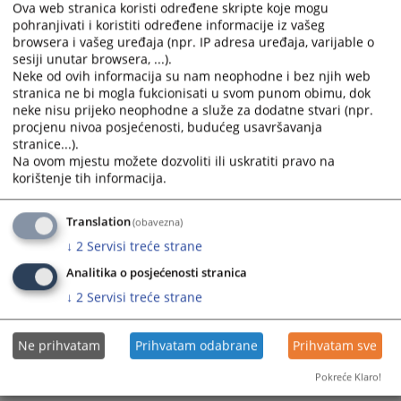
Ova web stranica koristi određene skripte koje mogu
pohranjivati i koristiti određene informacije iz vašeg
browsera i vašeg uređaja (npr. IP adresa uređaja, varijable o
sesiji unutar browsera, ...).
Neke od ovih informacija su nam neophodne i bez njih web
stranica ne bi mogla fukcionisati u svom punom obimu, dok
neke nisu prijeko neophodne a služe za dodatne stvari (npr.
Trenutno nema vijesti
procjenu nivoa posjećenosti, budućeg usavršavanja
stranice...).
Na ovom mjestu možete dozvoliti ili uskratiti pravo na
korištenje tih informacija.
Translation
(obavezna)
↓
2
Servisi treće strane
Analitika o posjećenosti stranica
↓
2
Servisi treće strane
Ne prihvatam
Prihvatam odabrane
Prihvatam sve
Pokreće Klaro!