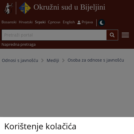
Okružni sud u Bijeljini
Bosanski
Hrvatski
Srpski
Српски
English
Prijava
Napredna pretraga
Osoba za odnose s javnošću
Odnosi s javnošću
Mediji
Korištenje kolačića