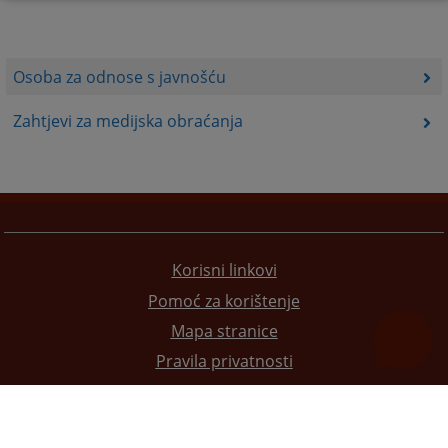
Osoba za odnose s javnošću
Zahtjevi za medijska obraćanja
Korisni linkovi
Pomoć za korištenje
Mapa stranice
Pravila privatnosti