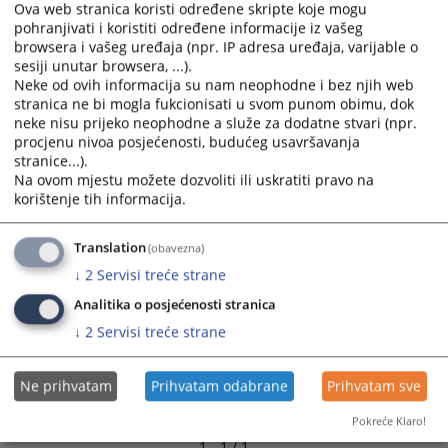
Ova web stranica koristi određene skripte koje mogu
and
and
pohranjivati i koristiti određene informacije iz vašeg
select
select
browsera i vašeg uređaja (npr. IP adresa uređaja, varijable o
a
a
sesiji unutar browsera, ...).
date.
date.
Neke od ovih informacija su nam neophodne i bez njih web
Press
Press
stranica ne bi mogla fukcionisati u svom punom obimu, dok
neke nisu prijeko neophodne a služe za dodatne stvari (npr.
the
the
procjenu nivoa posjećenosti, budućeg usavršavanja
question
question
stranice...).
mark
mark
Na ovom mjestu možete dozvoliti ili uskratiti pravo na
key
key
korištenje tih informacija.
to
to
get
get
Translation
(obavezna)
the
the
↓
2
Servisi treće strane
keyboard
keyboard
shortcuts
shortcuts
Analitika o posjećenosti stranica
for
for
↓
2
Servisi treće strane
changing
changing
dates.
dates.
Ne prihvatam
Prihvatam odabrane
Prihvatam sve
Pokreće Klaro!
1 - 1 / 1