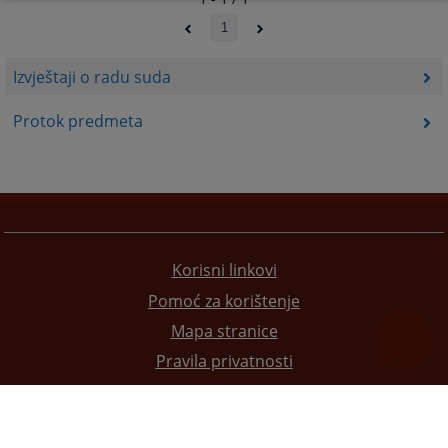
1
Izvještaji o radu suda
Protok predmeta
Korisni linkovi
Pomoć za korištenje
Mapa stranice
Pravila privatnosti