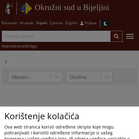
Okružni sud u Bijeljini
Bosanski
Hrvatski
Srpski
Српски
English
Prijava
Napredna pretraga
Mjesec...
Godina...
Korištenje kolačića
Ova web stranica koristi određene skripte koje mogu
pohranjivati i koristiti određene informacije iz vašeg
browsera i vašeg uređaja (npr. IP adresa uređaja, varijable o