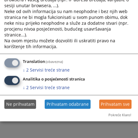
sesiji unutar browsera, ...).
Neke od ovih informacija su nam neophodne i bez njih web
stranica ne bi mogla fukcionisati u svom punom obimu, dok
neke nisu prijeko neophodne a služe za dodatne stvari (npr.
procjenu nivoa posjećenosti, budućeg usavršavanja
stranice...).
Trenutno nema vijesti
Na ovom mjestu možete dozvoliti ili uskratiti pravo na
korištenje tih informacija.
Translation
(obavezna)
↓
2
Servisi treće strane
Analitika o posjećenosti stranica
↓
2
Servisi treće strane
Ne prihvatam
Prihvatam odabrane
Prihvatam sve
Pokreće Klaro!