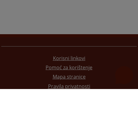
Korisni linkovi
Pomoć za korištenje
Mapa stranice
Pravila privatnosti
Redizajn web stranice je finansirala Evropska unija. Za njen sadržaj isključivo je odgovorno
Visoko sudsko i tužilačko vijeće BiH i ona ne odražava nužno stavove Evropske unije.