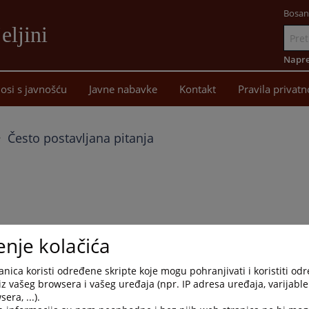
Bosan
eljini
Idi
na
Napre
sadržaj
osi s javnošću
Javne nabavke
Kontakt
Pravila privatn
Često postavljana pitanja
enje kolačića
organ na osnovu službenih evidencija u skladu sa Zakonom o
istovjećuje sa izdavanjem uvjerenja o nevođenju krivičnog
nica koristi određene skripte koje mogu pohranjivati i koristiti od
iz vašeg browsera i vašeg uređaja (npr. IP adresa uređaja, varijable 
era, ...).