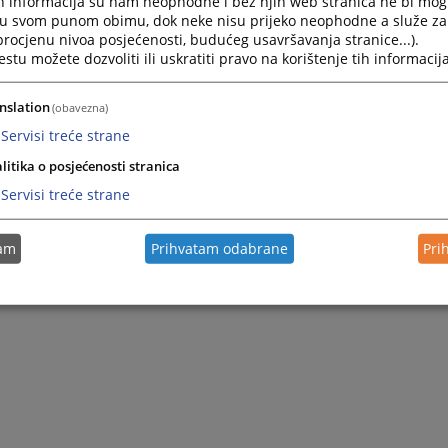
h informacija su nam neophodne i bez njih web stranica ne bi mog
i u svom punom obimu, dok neke nisu prijeko neophodne a služe z
 procjenu nivoa posjećenosti, budućeg usavršavanja stranice...).
tu možete dozvoliti ili uskratiti pravo na korištenje tih informacija
nslation
(obavezna)
Servisi treće strane
litika o posjećenosti stranica
Servisi treće strane
tam
Prihvatam odabrane
Pri