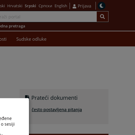
ski
Hrvatski
Srpski
Српски
English
Prijava
dna pretraga
osti
Sudske odluke
Prateći dokumenti
često postavljena pitanja
ređene
o sesiji