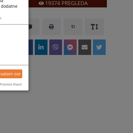
la
19374
PREGLEDA
a dodatne
.
hvatam sve
Pokreće Klaro!