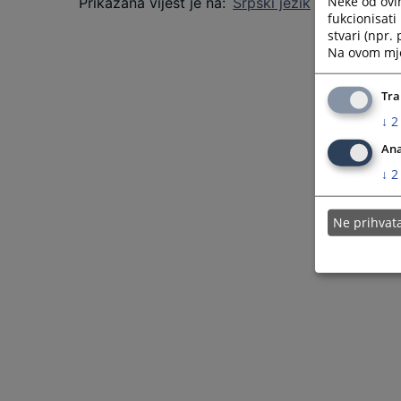
Neke od ovi
Prikazana vijest je na
:
Srpski jezik
fukcionisat
stvari (npr.
Na ovom mjes
Tra
↓
2
Ana
↓
2
Ne prihva