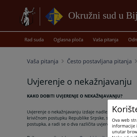
Okružni sud u Bij
Rad suda
Oglasna ploča
Vaša pitanja
Odn
Vaša pitanja
Često postavljana pitanja
Uvjerenje o nekažnjavanju
KAKO DOBITI UVJERENJE O NEKAŽNJAVANJU?
Korišt
Uvjerenje o nekažnjavanju izdaje nadležni policiski 
krivičnom postupku Republike Srpske, sto se često po
Ova web stra
postupka, a radi se o dva različita uvjerenja.
informacije 
unutar brows