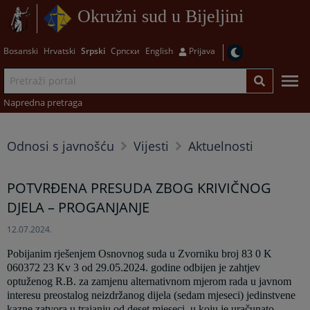
Okružni sud u Bijeljini
Bosanski
Hrvatski
Srpski
Српски
English
Prijava
Napredna pretraga
Odnosi s javnošću
Vijesti
Aktuelnosti
POTVRĐENA PRESUDA ZBOG KRIVIČNOG
DJELA – PROGANJANJE
12.07.2024.
Pobijanim rješenjem Osnovnog suda u Zvorniku broj 83 0 K
060372 23 Kv 3 od 29.05.2024. godine odbijen je zahtjev
optuženog R.B. za zamjenu alternativnom mjerom rada u javnom
interesu preostalog neizdržanog dijela (sedam mjeseci) jedinstvene
kazne zatvora u trajanju od deset mjeseci, u koju je uračunato