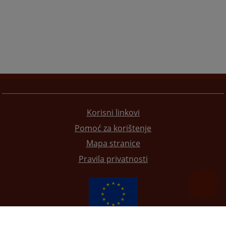
Korisni linkovi
Pomoć za korištenje
Mapa stranice
Pravila privatnosti
Redizajn web stranice je finansirala Evropska unija. Za njen sadržaj isključivo je odgovorno
Visoko sudsko i tužilačko vijeće BiH i ona ne odražava nužno stavove Evropske unije.