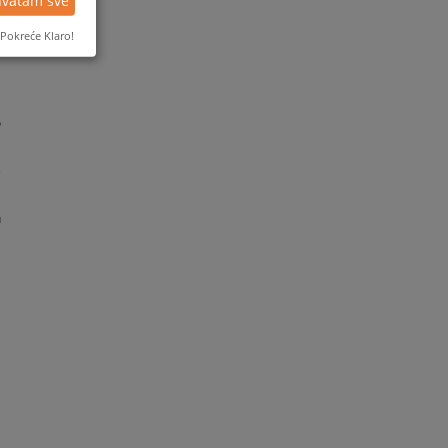
hvatam sve
u
Pokreće Klaro!
i
o
e
u
a