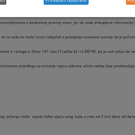
tam
Prihvatam odabrane
Pri
ženi dokazi upućuju na zaključak o postojanju osnovane sumnje, pa samim tim nis
sumnjičenoma u konkretnoj pravnoj stvari, jer do sada prikupljene informacije 
pa se za sada ne može izvući zaključak o postojanju osnovane sumnje da je počini
brane iz razloga iz člana 197. stav (1) tačka b) i v) ZKP RS, pa je sud našao da n
ciziranom prijedlogu za izricanje mjera zabrane učinio radnje koje predstavljaj
og rješenja može izjaviti žalba vijeću ovog suda u roku od 3 (tri) dana od dan