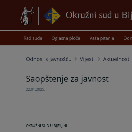
Okružni sud u Bij
Rad suda
Oglasna ploča
Vaša pitanja
Odn
Odnosi s javnošću
Vijesti
Aktuelnosti
Saopštenje za javnost
22.01.2025.
OKRUŽNI SUD U BIJELJINI