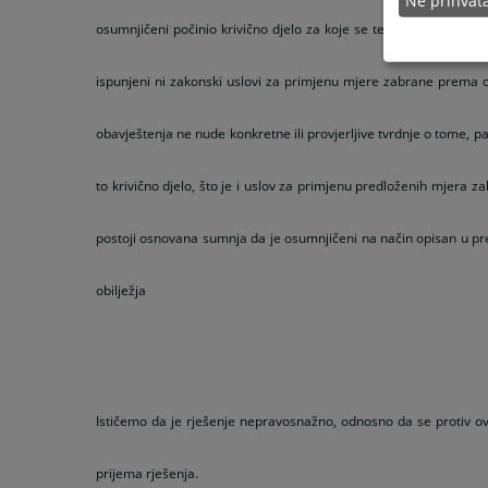
Ne prihva
osumnjičeni počinio krivično djelo za koje se tereti, niti prilo
ispunjeni ni zakonski uslovi za primjenu mjere zabrane prema o
obavještenja ne nude konkretne ili provjerljive tvrdnje o tome, 
to krivično djelo, što je i uslov za primjenu predloženih mjera za
postoji osnovana sumnja da je osumnjičeni na način opisan u pre
obilježja
Ističemo da je rješenje nepravosnažno, odnosno da se protiv ov
prijema rješenja.