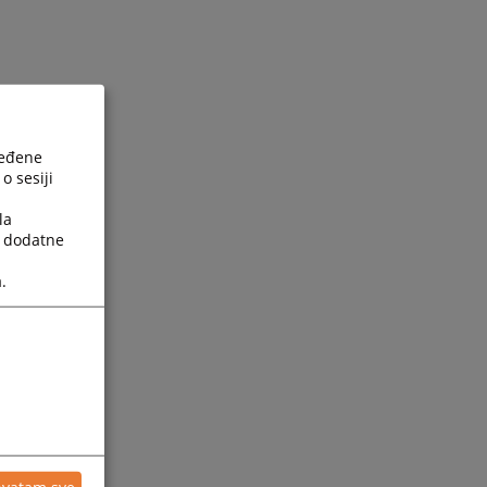
ređene
o sesiji
g
la
g
a dodatne
.
m
e