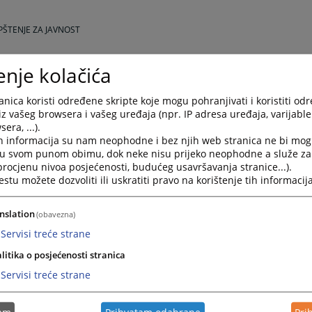
PŠTENJE ZA JAVNOST
enje kolačića
nica koristi određene skripte koje mogu pohranjivati i koristiti od
iz vašeg browsera i vašeg uređaja (npr. IP adresa uređaja, varijable 
01.2025 godine Okružni sud u Bijeljini donio rješenje kojim je odbio prijedlo
era, ...).
h informacija su nam neophodne i bez njih web stranica ne bi mog
 LJ. P izreknu predložene mjere zabrane zbog sumnje na izvršenje produženo
i u svom punom obimu, dok neke nisu prijeko neophodne a služe z
 procjenu nivoa posjećenosti, budućeg usavršavanja stranice...).
tu možete dozvoliti ili uskratiti pravo na korištenje tih informacija
z člana 315. stav (2) u vezi sa stavom (1), a u vezi sa članom 57. KZ RS.
nslation
(obavezna)
Servisi treće strane
litika o posjećenosti stranica
odnijeti prijedlog i priložene dokaze uz prijedlog, utvrdio da se neuvjerljivi
Servisi treće strane
u opšteg i posebnog uslova, a koji se tiču postojanja osnovane sumnje da j