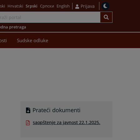
ski
Hrvatski
Srpski
Српски
English
Prijava
dna pretraga
osti
Sudske odluke
Prateći dokumenti
saopštenje za javnost 22.1.2025.