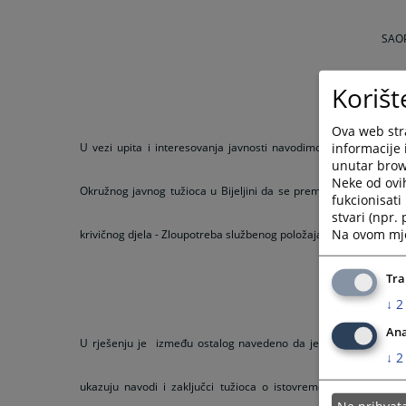
SAO
Korišt
Ova web stra
informacije 
U vezi upita i interesovanja javnosti navodimo da je dana 20.
unutar brows
Neke od ovi
Okružnog javnog tužioca u Bijeljini da se prema osumnjičenom
fukcionisat
stvari (npr.
Na ovom mjes
krivičnog djela - Zloupotreba službenog položaja ili ovlašćenja - i
Tra
↓
2
Ana
U rješenju je između ostalog navedeno da je sud analizirajući p
↓
2
ukazuju navodi i zaključci tužioca o istovremenom ispunjenj