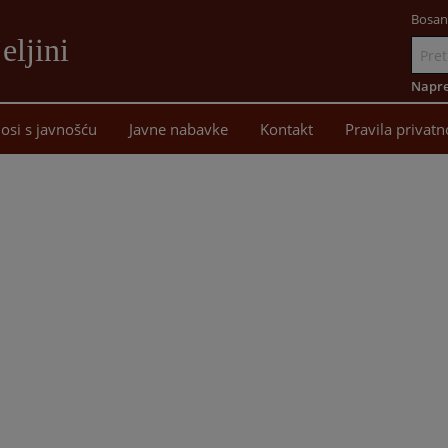
Bosan
eljini
Idi
na
Napre
sadržaj
osi s javnošću
Javne nabavke
Kontakt
Pravila privatn