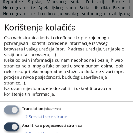
Republike Srpske, Vrhovnog suda Federacije Bosne i
Hercegovine te Apelacijskog suda Brčko distrikta Bosne i
Hercegovine, uz koordinaciju Visokog sudbenog i tužiteljskog
vijeća Bosne i Hercegovine. Učesnicima se obratio Damjan
Korištenje kolačića
Kaurinović, predsjednik Apelacijskog suda Brčko distrikta BiH
kao suda domaćina ovog sastanka, te naglasio značaj Panela
kao mehanizma za ujednačavanje sudske prakse na nivou
Ova web stranica koristi određene skripte koje mogu
države, a radi osiguranja pravne sigurnosti i jednakosti pred
pohranjivati i koristiti određene informacije iz vašeg
browsera i vašeg uređaja (npr. IP adresa uređaja, varijable o
zakonom građana Bosne i Hercegovine.
sesiji unutar browsera, ...).
Na sastanku je usvojen zapisnik sa prethodnog sastanka
Neke od ovih informacija su nam neophodne i bez njih web
Panela iz građanske oblasti koji je održan 10.6.2025. godine u
stranica ne bi mogla fukcionisati u svom punom obimu, dok
Vrhovnom sudu Republike Srpske, kada su diskutirane teme:
neke nisu prijeko neophodne a služe za dodatne stvari (npr.
„Da li se radi o otklonjivom ili neotklonjivom nedostatku u
procjenu nivoa posjećenosti, budućeg usavršavanja
situaciji kada je označeni tuženi umro prije podnošenja tužbe“,
stranice...).
„Trasirana i sopstvena mjenica (Valjanost sopstvene mjenice
Na ovom mjestu možete dozvoliti ili uskratiti pravo na
izdate na blanketu trasirane mjenice)“ i „Elementi mjenice i
korištenje tih informacija.
pravna valjanost mjenice“. Povodom ovih tema usuglašena su
pravna shvaćanja koja su verificirana unutar Panel sudova.
Translation
(obavezna)
Sukladno Pravilima o radu Panela, shvaćanja će biti objavljena
↓
2
Servisi treće strane
na znanje ne samo pravosudnoj zajednici, nego i široj javnosti,
nakon što se obrazloženja pravnih shvaćanja pripreme i
Analitika o posjećenosti stranica
verificiraju od strane Panel sudova.