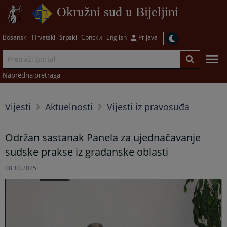
Okružni sud u Bijeljini
Bosanski
Hrvatski
Srpski
Српски
English
Prijava
Napredna pretraga
Vijesti
Aktuelnosti
Vijesti iz pravosuđa
Održan sastanak Panela za ujednačavanje
sudske prakse iz građanske oblasti
08.10.2025.